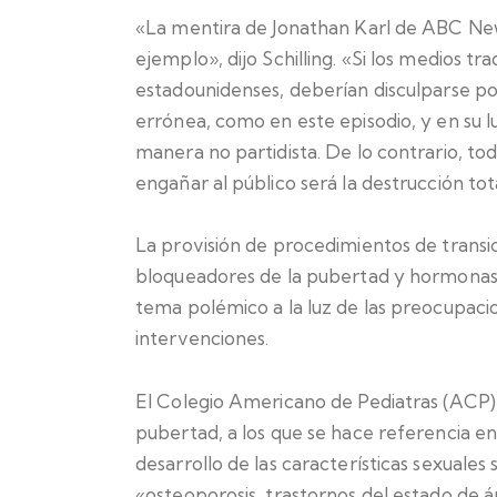
«La mentira de Jonathan Karl de ABC New
ejemplo», dijo Schilling. «Si los medios tr
estadounidenses, deberían disculparse po
errónea, como en este episodio, y en su l
manera no partidista. De lo contrario, to
engañar al público será la destrucción tot
La provisión de procedimientos de tran
bloqueadores de la pubertad y hormonas
tema polémico a la luz de las preocupacio
intervenciones.
El Colegio Americano de Pediatras (ACP) 
pubertad, a los que se hace referencia e
desarrollo de las características sexuale
«osteoporosis, trastornos del estado de á