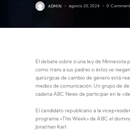
ADMIN
agosto 20, 2024
0
Comment
El debate sobre si una ley de Minnesota pe
como trans a sus padres si éstos se nieg
quirúrgicas de cambio de género está rea
medios de comunicación. Un grupo de defe
cadena ABC News de participar en la «de
El candidato republicano a la vicepresiden
programa «This Week» de ABC el domingo
Jonathan Karl.