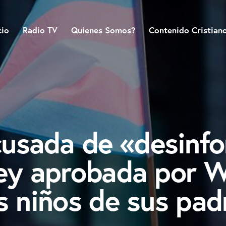
cio
Radio TV
Quienes Somos?
Contenido Cristian
usada de «desinfo
ley aprobada por W
s niños de sus pad