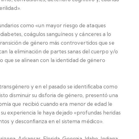
rilidad».
undarios como «un mayor riesgo de ataques
 diabetes, coágulos sanguíneos y cánceres a lo
 transición de género más controvertidos que se
can la eliminación de partes sanas del cuerpo y/o
rpo que se alinean con la identidad de género
transgénero y en el pasado se identificaba como
to disminuir su disforia de género, presentó una
mía que recibió cuando era menor de edad le
su experiencia le haya dejado «profundas heridas
ntos y desconfianza en el sistema médico».
rizona, Arkansas, Florida, Georgia, Idaho, Indiana,