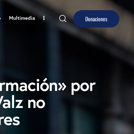
o
Multimedia
Donaciones
rmación» por
alz no
res