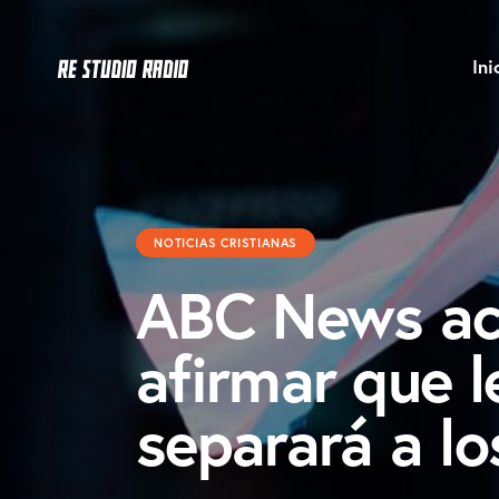
Ini
NOTICIAS CRISTIANAS
ABC News ac
afirmar que 
separará a lo