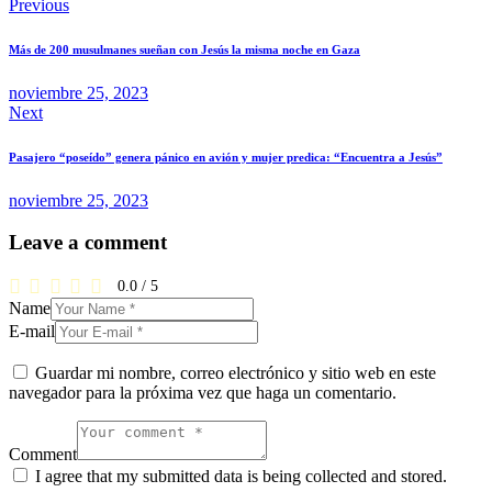
Navegación
Previous
de
Más de 200 musulmanes sueñan con Jesús la misma noche en Gaza
entradas
noviembre 25, 2023
Next
Pasajero “poseído” genera pánico en avión y mujer predica: “Encuentra a Jesús”
noviembre 25, 2023
Leave a comment
0.0
/
5
Name
E-mail
Guardar mi nombre, correo electrónico y sitio web en este
navegador para la próxima vez que haga un comentario.
Comment
I agree that my submitted data is being collected and stored.