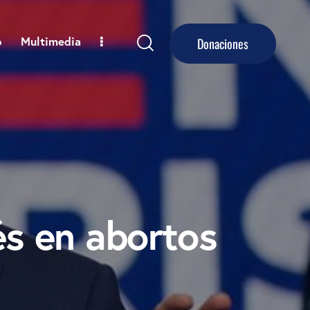
o
Multimedia
Donaciones
és en abortos