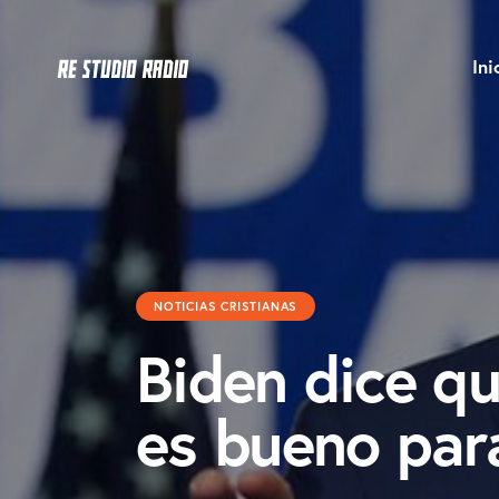
Ini
NOTICIAS CRISTIANAS
Biden dice q
es bueno par