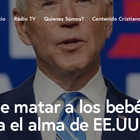
cio
Radio TV
Quienes Somos?
Contenido Cristian
ue matar a los beb
a el alma de EE.UU