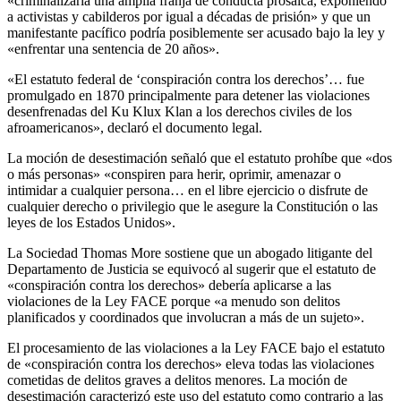
«criminalizaría una amplia franja de conducta prosaica, exponiendo
a activistas y cabilderos por igual a décadas de prisión» y que un
manifestante pacífico podría posiblemente ser acusado bajo la ley y
«enfrentar una sentencia de 20 años».
«El estatuto federal de ‘conspiración contra los derechos’… fue
promulgado en 1870 principalmente para detener las violaciones
desenfrenadas del Ku Klux Klan a los derechos civiles de los
afroamericanos», declaró el documento legal.
La moción de desestimación señaló que el estatuto prohíbe que «dos
o más personas» «conspiren para herir, oprimir, amenazar o
intimidar a cualquier persona… en el libre ejercicio o disfrute de
cualquier derecho o privilegio que le asegure la Constitución o las
leyes de los Estados Unidos».
La Sociedad Thomas More sostiene que un abogado litigante del
Departamento de Justicia se equivocó al sugerir que el estatuto de
«conspiración contra los derechos» debería aplicarse a las
violaciones de la Ley FACE porque «a menudo son delitos
planificados y coordinados que involucran a más de un sujeto».
El procesamiento de las violaciones a la Ley FACE bajo el estatuto
de «conspiración contra los derechos» eleva todas las violaciones
cometidas de delitos graves a delitos menores. La moción de
desestimación caracterizó este uso del estatuto como contrario a las