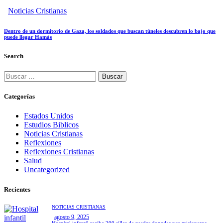
Noticias Cristianas
Dentro de un dormitorio de Gaza, los soldados que buscan túneles descubren lo bajo que
puede llegar Hamás
Search
Buscar:
Categorías
Estados Unidos
Estudios Biblicos
Noticias Cristianas
Reflexiones
Reflexiones Cristianas
Salud
Uncategorized
Recientes
NOTICIAS CRISTIANAS
agosto 9, 2025
Hospital infantil recibe 200 sillas de ruedas donadas por misioneros