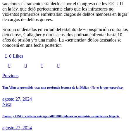
sanciones claramente establecidas por el Congreso de los EE. UU.
en la ley, que dejó perfectamente claro que los infractores no
violentos primerizos enfrentarían cargos de delitos menores en lugar
de cargos de delitos graves.
Si son condenados en virtud del estatuto de «conspiración contra los
derechos», Gallagher y otros acusados ​​podrían enfrentar hasta 10
años de prisión y/o una multa. La «sentencia» de los acusados ​​se
conocerá en una fecha posterior.
0
Likes
Navegación
Previous
de
Tim Allen sorprendido tras una profunda lectura de la Biblia: «No es lo que esperaba»
entradas
agosto 27, 2024
Next
Pastor y ONG cristiana entregan 400.000 dólares en suministros médicos a Nigeria
agosto 27, 2024