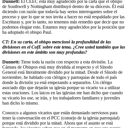
Dunnett:
El CEEC está muy agradecido por la carta que el obispo
de Southwell y Nottingham distribuyó dentro de su diócesis. Él está
diciendo con razón que todavía hay serios interrogantes sobre el
proceso y que lo que se nos invita a hacer no está respaldado por las
Escrituras y, por lo tanto, no tenemos más remedio que decir que no
podemos elogiar esto. Estamos muy agradecidos por la posición que
ha adoptado el obispo Paul.
CT: En su carta, el obispo mencionó la profundidad de las
divisiones en el CofE sobre este tema. ¿Cree usted también que las
divisiones en este ámbito son muy profundas?
Dunnett:
Tiene toda la razón con respecto a esta división. La
Cámara de Obispos está muy dividida al respecto y el Sínodo
General está literalmente dividido por la mitad. Desde el Sínodo de
noviembre, he hablado con clérigos y parroquias de todo el país
donde la división ya está empezando a separarlos. Un clérigo
asociado dijo que dejarán su iglesia porque su vicario va a utilizar
estas oraciones. Los laicos en las iglesias me han dicho que cuando
su vicario los use, se irán, y los trabajadores familiares y juveniles
han dicho lo mismo.
Conozco a algunos vicarios que están demasiado nerviosos para
tener la conversación en el PCC (consejo de la iglesia parroquial)
porque está dividido por la mitad. Ahora que el asunto se está