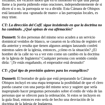
forzando, los vicarios saben que en el momento en que una pareja
llame a la puerta pidiendo estas oraciones, independientemente de si
dicen sí o no, la parroquia se va a dividir. Esta Cámara de Obispos
está lanzando una «granada de mano» a las parroquias locales, es
muy triste.
CT: La dirección del CofE sigue insistiendo en que la doctrina no
ha cambiado. ¿Qué opinas de esa afirmación?
Dunnett:
Si dos personas del mismo sexo acuden a un servicio
dominical vestidos de blanco, se casaron en la oficina de registro el
día anterior y resulta que tienen algunos amigos lanzando confeti
mientras salen de la iglesia, entonces, ¿cómo es la situación? ¿El
hombre de la calle no va a ver esto como un cambio en la doctrina
de la Iglesia de Inglaterra? Cualquier persona con sentido común
diría: ‘¡Te estás engañando, el emperador está desnudo!’
CT: ¿Qué tipo de provisión quieres para los evangélicos?
Dunnett:
El borrador de guía que está preparando la Cámara de
Obispos incluyó en una etapa temprana la posibilidad de que el clero
pueda casarse con una pareja del mismo sexo y sugiere que sería
inapropiado hacer preguntas personales sobre el estilo de vida de las
personas que se ofrecen para la ordenación. Si estos se incluyen en
la guía final, entonces esto sería de hecho una desviación de la
doctrina de la Iglesia de Inglaterra.