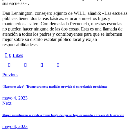
sus escuelas» .
Dan Lennington, consejero adjunto de WILL, añadió: «Las escuelas
públicas tienen dos tareas básicas: educar a nuestros hijos y
mantenerlos a salvo. Con demasiada frecuencia, nuestras escuelas
no pueden hacer ninguna de las dos cosas. Esta es una llamada de
atención a todos los padres y contribuyentes para que se informen
mejor sobre su distrito escolar público local y exijan
responsabilidades».
0
Likes
Previous
‘Haremos algo’: Trump promete medidas provida si es reelegido presidente
mayo 4, 2023
Next
Mujer musulmana se rinde a Jesús luego de que su hijo es sanado a través de la oración
mayo 4, 2023