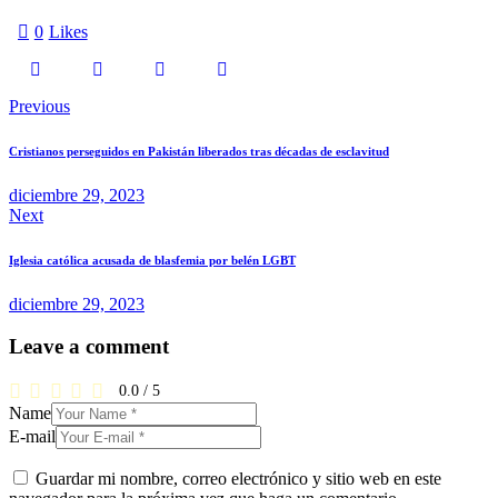
0
Likes
Navegación
Previous
de
Cristianos perseguidos en Pakistán liberados tras décadas de esclavitud
entradas
diciembre 29, 2023
Next
Iglesia católica acusada de blasfemia por belén LGBT
diciembre 29, 2023
Leave a comment
0.0
/
5
Name
E-mail
Guardar mi nombre, correo electrónico y sitio web en este