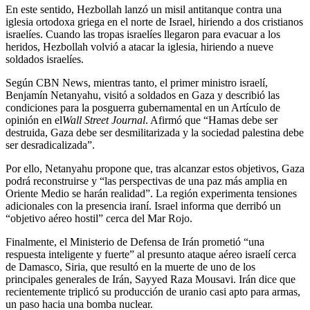
En este sentido, Hezbollah lanzó un misil antitanque contra una
iglesia ortodoxa griega en el norte de Israel, hiriendo a dos cristianos
israelíes. Cuando las tropas israelíes llegaron para evacuar a los
heridos, Hezbollah volvió a atacar la iglesia, hiriendo a nueve
soldados israelíes.
Según
CBN News
, mientras tanto, el primer ministro israelí,
Benjamín Netanyahu, visitó a soldados en Gaza y describió las
condiciones para la posguerra gubernamental en un Artículo de
opinión en el
Wall Street Journal
. Afirmó que “Hamas debe ser
destruida, Gaza debe ser desmilitarizada y la sociedad palestina debe
ser desradicalizada”.
Por ello, Netanyahu propone que, tras alcanzar estos objetivos, Gaza
podrá reconstruirse y “las perspectivas de una paz más amplia en
Oriente Medio se harán realidad”. La región experimenta tensiones
adicionales con la presencia iraní. Israel informa que derribó un
“objetivo aéreo hostil” cerca del Mar Rojo.
Finalmente, el Ministerio de Defensa de Irán prometió “una
respuesta inteligente y fuerte” al presunto ataque aéreo israelí cerca
de Damasco, Siria, que resultó en la muerte de uno de los
principales generales de Irán, Sayyed Raza Mousavi. Irán dice que
recientemente triplicó su producción de uranio casi apto para armas,
un paso hacia una bomba nuclear.