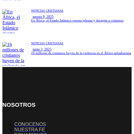
NOTICIAS CRISTIANAS
agosto 9, 2025
En África, el Estado Islámico quema iglesias y decapita a cristianos
NOTICIAS CRISTIANAS
junio 3, 2025
16 millones de cristianos huyen de la violencia en el África subsahariana
NOSOTROS
CONOCENOS
NUESTRA FE