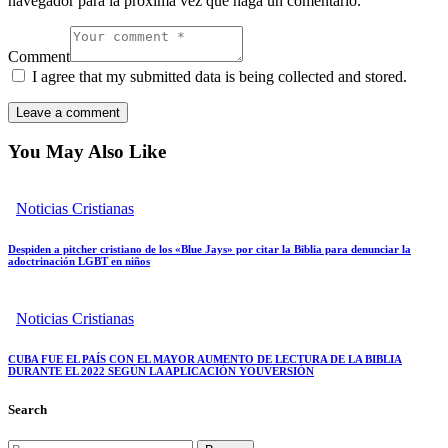
navegador para la próxima vez que haga un comentario.
Comment
I agree that my submitted data is being collected and stored.
You May Also Like
Noticias Cristianas
Despiden a pitcher cristiano de los «Blue Jays» por citar la Biblia para denunciar la
adoctrinación LGBT en niños
Noticias Cristianas
CUBA FUE EL PAÍS CON EL MAYOR AUMENTO DE LECTURA DE LA BIBLIA
DURANTE EL 2022 SEGÚN LA APLICACIÓN YOUVERSIÓN
Search
Buscar: