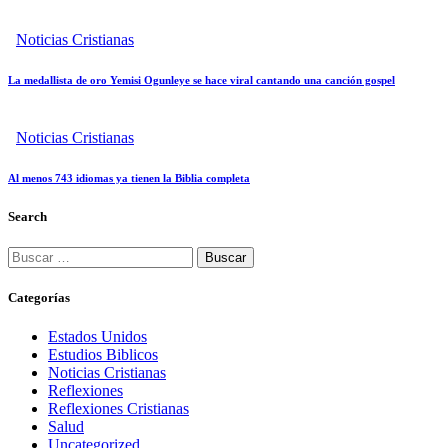
Noticias Cristianas
La medallista de oro Yemisi Ogunleye se hace viral cantando una canción gospel
Noticias Cristianas
Al menos 743 idiomas ya tienen la Biblia completa
Search
Buscar:
Categorías
Estados Unidos
Estudios Biblicos
Noticias Cristianas
Reflexiones
Reflexiones Cristianas
Salud
Uncategorized