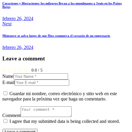
de
Curaciones y liberaciones: los milagros llevan a los musulmanes a Jesús en los Países
entradas
Bajos
febrero 26, 2024
Next
Misionero se salva luego de que Dios conmueva el corazón de un empresario
febrero 26, 2024
Leave a comment
0.0
/
5
Name
E-mail
Guardar mi nombre, correo electrónico y sitio web en este
navegador para la próxima vez que haga un comentario.
Comment
I agree that my submitted data is being collected and stored.