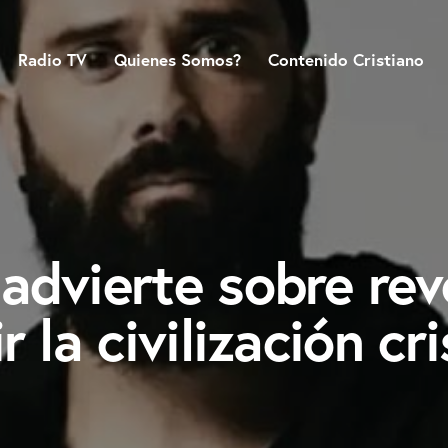
Radio TV
Quienes Somos?
Contenido Cristiano
advierte sobre rev
 la civilización cr