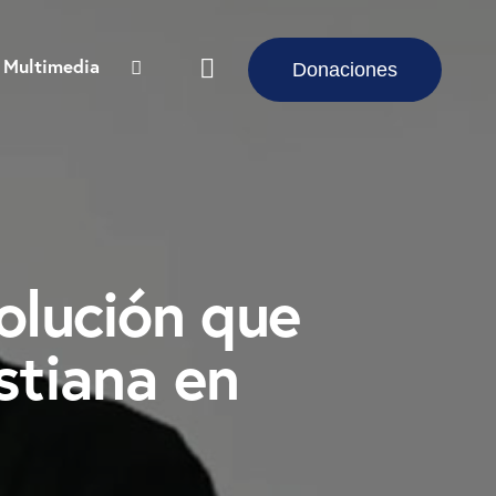
Multimedia
Donaciones
olución que
istiana en