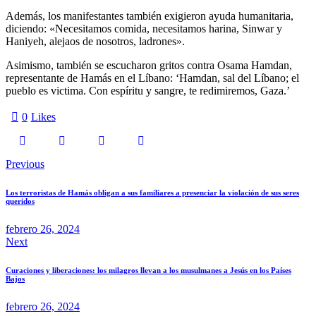
Además, los manifestantes también exigieron ayuda humanitaria,
diciendo: «Necesitamos comida, necesitamos harina, Sinwar y
Haniyeh, alejaos de nosotros, ladrones».
Asimismo, también se escucharon gritos contra Osama Hamdan,
representante de Hamás en el Líbano: ‘Hamdan, sal del Líbano; el
pueblo es victima. Con espíritu y sangre, te redimiremos, Gaza.’
0
Likes
Previous
Los terroristas de Hamás obligan a sus familiares a presenciar la violación de sus seres
queridos
febrero 26, 2024
Next
Curaciones y liberaciones: los milagros llevan a los musulmanes a Jesús en los Países
Bajos
febrero 26, 2024