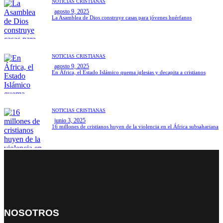
NOTICIAS CRISTIANAS
agosto 9, 2025
La Asamblea de Dios construye casas para jóvenes huérfanos
NOTICIAS CRISTIANAS
agosto 9, 2025
En África, el Estado Islámico quema iglesias y decapita a cristianos
NOTICIAS CRISTIANAS
junio 3, 2025
16 millones de cristianos huyen de la violencia en el África subsahariana
NOSOTROS