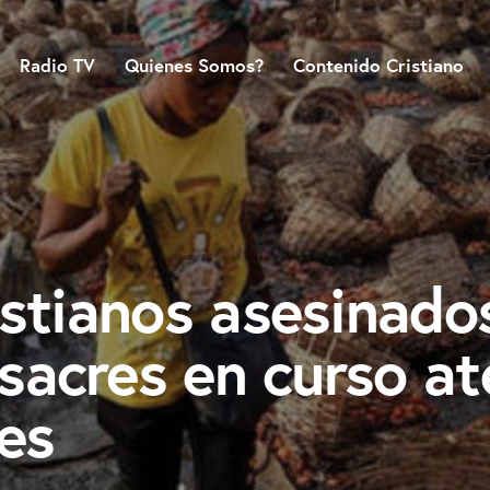
Radio TV
Quienes Somos?
Contenido Cristiano
istianos asesinado
asacres en curso at
res