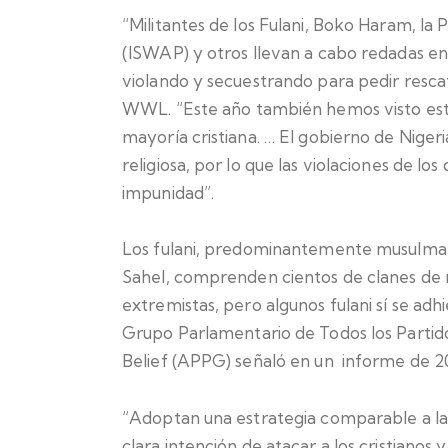
“Militantes de los Fulani, Boko Haram, la 
(ISWAP) y otros llevan a cabo redadas en
violando y secuestrando para pedir rescat
WWL. “Este año también hemos visto esta 
mayoría cristiana. … El gobierno de Niger
religiosa, por lo que las violaciones de lo
impunidad”.
Los fulani, predominantemente musulmane
Sahel, comprenden cientos de clanes de m
extremistas, pero algunos fulani sí se adhie
Grupo Parlamentario de Todos los Partido
Belief (APPG) señaló en un informe de 2
“Adoptan una estrategia comparable a 
clara intención de atacar a los cristianos 