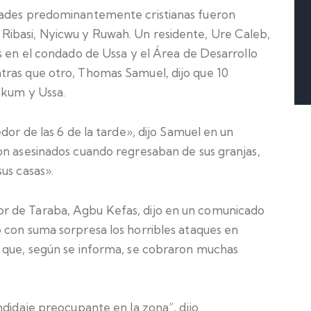
dades predominantemente cristianas fueron
ibasi, Nyicwu y Ruwah. Un residente, Ure Caleb,
s en el condado de Ussa y el Área de Desarrollo
tras que otro, Thomas Samuel, dijo que 10
akum y Ussa.
dor de las 6 de la tarde», dijo Samuel en un
on asesinados cuando regresaban de sus granjas,
us casas».
r de Taraba, Agbu Kefas, dijo en un comunicado
 con suma sorpresa los horribles ataques en
s que, según se informa, se cobraron muchas
ndidaje preocupante en la zona”, dijo