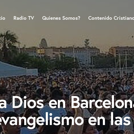
cio
Radio TV
Quienes Somos?
Contenido Cristian
 a Dios en Barcelo
evangelismo en las 