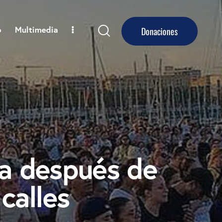
o
Multimedia
Donaciones
na después de
calles