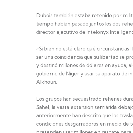
Dubois también estaba retenido por milit
tiempo habían pasado juntos los dos rehen
director ejecutivo de Intelonyx Intelligen
«Si bien no está claro qué circunstancias l
ser una coincidencia que su libertad se pr
y destinó millones de dólares en ayuda, a
gobierno de Níger y usar su aparato de int
Alkhouri.
Los grupos han secuestrado rehenes dura
Sahel, la vasta extensión semiárida debajo
anteriormente han descrito que los trasla
condiciones desgarradoras en medio de t
pretenden usar millones en rescate para f