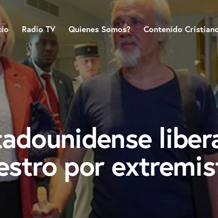
cio
Radio TV
Quienes Somos?
Contenido Cristian
tadounidense liber
estro por extremis