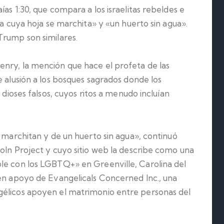
as 1:30, que compara a los israelitas rebeldes e
na cuya hoja se marchita» y «un huerto sin agua».
Trump son similares.
nry, la mención que hace el profeta de las
e alusión a los bosques sagrados donde los
 dioses falsos, cuyos ritos a menudo incluían
e marchitan y de un huerto sin agua», continuó
oln Project y cuyo sitio web la describe como una
le con los LGBTQ+» en Greenville, Carolina del
 en apoyo de Evangelicals Concerned Inc., una
gélicos apoyen el matrimonio entre personas del