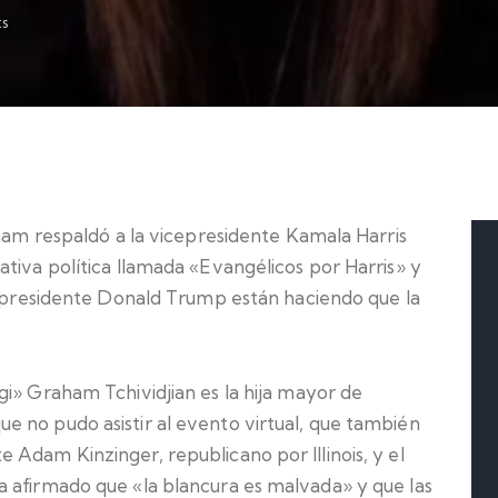
s
aham respaldó a la vicepresidente Kamala Harris
tiva política llamada «Evangélicos por Harris» y
 expresidente Donald Trump están haciendo que la
gi» Graham Tchividjian es la hija mayor de
 no pudo asistir al evento virtual, que también
Adam Kinzinger, republicano por Illinois, y el
 afirmado que «la blancura es malvada» y que las