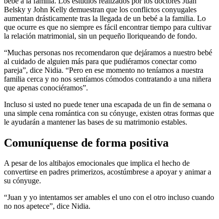
bebé a la familia. Los estudios realizados por los doctores Juan
Belsky y John Kelly demuestran que los conflictos conyugales
aumentan drásticamente tras la llegada de un bebé a la familia. Lo
que ocurre es que no siempre es fácil encontrar tiempo para cultivar
la relación matrimonial, sin un pequeño lloriqueando de fondo.
“Muchas personas nos recomendaron que dejáramos a nuestro bebé
al cuidado de alguien más para que pudiéramos conectar como
pareja”, dice Nidia. “Pero en ese momento no teníamos a nuestra
familia cerca y no nos sentíamos cómodos contratando a una niñera
que apenas conociéramos”.
Incluso si usted no puede tener una escapada de un fin de semana o
una simple cena romántica con su cónyuge, existen otras formas que
le ayudarán a mantener las bases de su matrimonio estables.
Comuníquense de forma positiva
A pesar de los altibajos emocionales que implica el hecho de
convertirse en padres primerizos, acostúmbrese a apoyar y animar a
su cónyuge.
“Juan y yo intentamos ser amables el uno con el otro incluso cuando
no nos apetece”, dice Nidia.