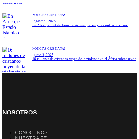
NOTICIAS CRISTIANAS
agosto 9, 2025
En África, el Estado Islámico quema iglesias y decapita a cristianos
NOTICIAS CRISTIANAS
junio 3, 2025
16 millones de cristianos huyen de la violencia en el África subsahariana
NOSOTROS
CONOCENOS
NUESTRA FE