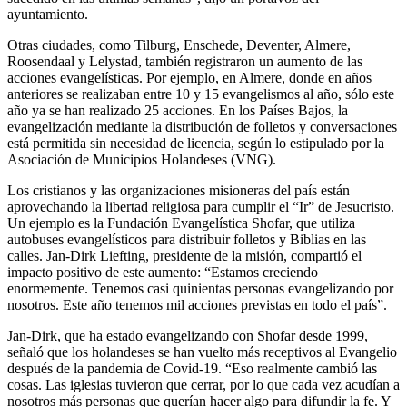
ayuntamiento.
Otras ciudades, como Tilburg, Enschede, Deventer, Almere,
Roosendaal y Lelystad, también registraron un aumento de las
acciones evangelísticas. Por ejemplo, en Almere, donde en años
anteriores se realizaban entre 10 y 15 evangelismos al año, sólo este
año ya se han realizado 25 acciones. En los Países Bajos, la
evangelización mediante la distribución de folletos y conversaciones
está permitida sin necesidad de licencia, según lo estipulado por la
Asociación de Municipios Holandeses (VNG).
Los cristianos y las organizaciones misioneras del país están
aprovechando la libertad religiosa para cumplir el “Ir” de Jesucristo.
Un ejemplo es la Fundación Evangelística Shofar, que utiliza
autobuses evangelísticos para distribuir folletos y Biblias en las
calles. Jan-Dirk Liefting, presidente de la misión, compartió el
impacto positivo de este aumento: “Estamos creciendo
enormemente. Tenemos casi quinientas personas evangelizando por
nosotros. Este año tenemos mil acciones previstas en todo el país”.
Jan-Dirk, que ha estado evangelizando con Shofar desde 1999,
señaló que los holandeses se han vuelto más receptivos al Evangelio
después de la pandemia de Covid-19. “Eso realmente cambió las
cosas. Las iglesias tuvieron que cerrar, por lo que cada vez acudían a
nosotros más personas que querían hacer algo para difundir la fe. Y