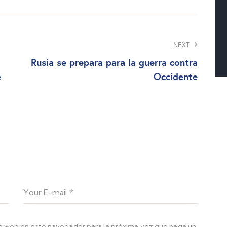
NEXT
Rusia se prepara para la guerra contra
e
Occidente
io web en este navegador para la próxima vez que haga un