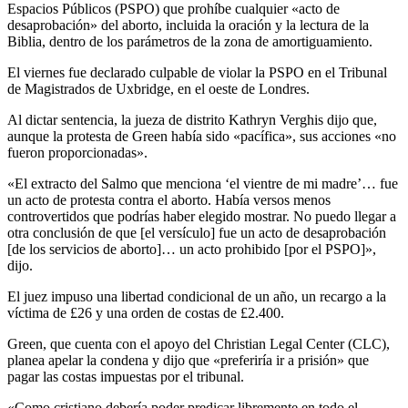
Espacios Públicos (PSPO) que prohíbe cualquier «acto de
desaprobación» del aborto, incluida la oración y la lectura de la
Biblia, dentro de los parámetros de la zona de amortiguamiento.
El viernes fue declarado culpable de violar la PSPO en el Tribunal
de Magistrados de Uxbridge, en el oeste de Londres.
Al dictar sentencia, la jueza de distrito Kathryn Verghis dijo que,
aunque la protesta de Green había sido «pacífica», sus acciones «no
fueron proporcionadas».
«El extracto del Salmo que menciona ‘el vientre de mi madre’… fue
un acto de protesta contra el aborto. Había versos menos
controvertidos que podrías haber elegido mostrar. No puedo llegar a
otra conclusión de que [el versículo] fue un acto de desaprobación
[de los servicios de aborto]… un acto prohibido [por el PSPO]»,
dijo.
El juez impuso una libertad condicional de un año, un recargo a la
víctima de £26 y una orden de costas de £2.400.
Green, que cuenta con el apoyo del Christian Legal Center (CLC),
planea apelar la condena y dijo que «preferiría ir a prisión» que
pagar las costas impuestas por el tribunal.
«Como cristiano debería poder predicar libremente en todo el