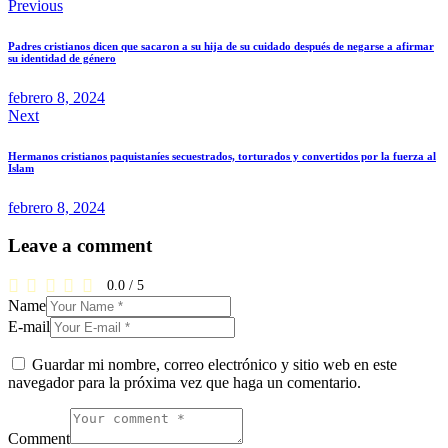
Navegación
Previous
de
Padres cristianos dicen que sacaron a su hija de su cuidado después de negarse a afirmar
entradas
su identidad de género
febrero 8, 2024
Next
Hermanos cristianos paquistaníes secuestrados, torturados y convertidos por la fuerza al
Islam
febrero 8, 2024
Leave a comment
0.0
/
5
Name
E-mail
Guardar mi nombre, correo electrónico y sitio web en este
navegador para la próxima vez que haga un comentario.
Comment