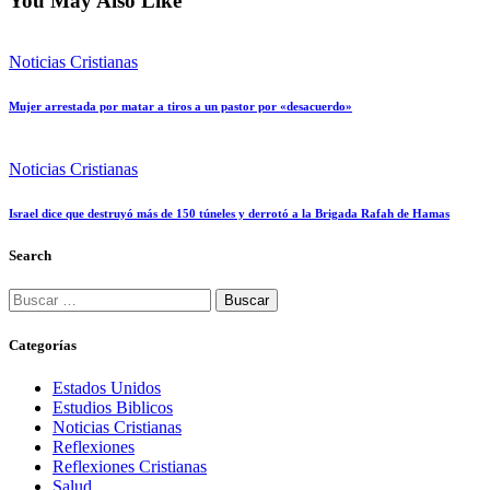
You May Also Like
Noticias Cristianas
Mujer arrestada por matar a tiros a un pastor por «desacuerdo»
Noticias Cristianas
Israel dice que destruyó más de 150 túneles y derrotó a la Brigada Rafah de Hamas
Search
Buscar:
Categorías
Estados Unidos
Estudios Biblicos
Noticias Cristianas
Reflexiones
Reflexiones Cristianas
Salud