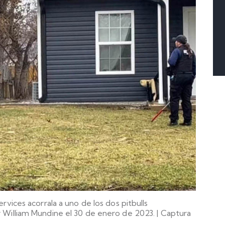
rvices acorrala a uno de los dos pitbulls
 William Mundine el 30 de enero de 2023.
|
Captura