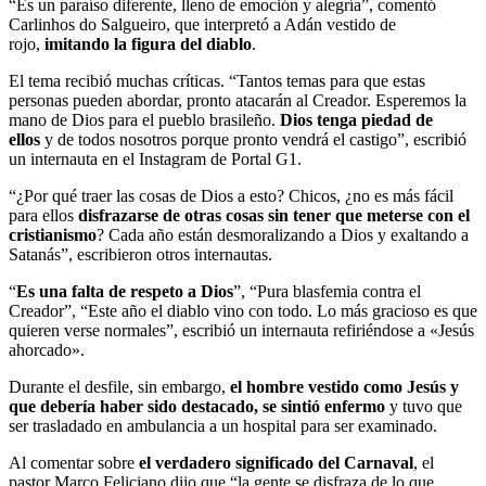
“Es un paraíso diferente, lleno de emoción y alegría”, comentó
Carlinhos do Salgueiro, que interpretó a Adán vestido de
rojo,
imitando la figura del diablo
.
El tema recibió muchas críticas. “Tantos temas para que estas
personas pueden abordar, pronto atacarán al Creador. Esperemos la
mano de Dios para el pueblo brasileño.
Dios tenga piedad de
ellos
y de todos nosotros porque pronto vendrá el castigo”, escribió
un internauta en el Instagram de Portal G1.
“¿Por qué traer las cosas de Dios a esto? Chicos, ¿no es más fácil
para ellos
disfrazarse de otras cosas sin tener que meterse con el
cristianismo
? Cada año están desmoralizando a Dios y exaltando a
Satanás”, escribieron otros internautas.
“
Es una falta de respeto a Dios
”, “Pura blasfemia contra el
Creador”, “Este año el diablo vino con todo. Lo más gracioso es que
quieren verse normales”, escribió un internauta refiriéndose a «Jesús
ahorcado».
Durante el desfile, sin embargo,
el hombre vestido como Jesús y
que debería haber sido destacado, se sintió enfermo
y tuvo que
ser trasladado en ambulancia a un hospital para ser examinado.
Al comentar sobre
el verdadero significado del Carnaval
, el
pastor Marco Feliciano dijo que “la gente se disfraza de lo que