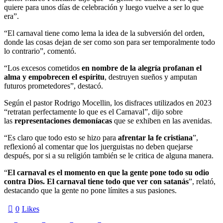
quiere para unos días de celebración y luego vuelve a ser lo que
era”.
“El carnaval tiene como lema la idea de la subversión del orden,
donde las cosas dejan de ser como son para ser temporalmente todo
lo contrario”, comentó.
“Los excesos cometidos
en nombre de la alegría profanan el
alma y empobrecen el espíritu
, destruyen sueños y amputan
futuros prometedores”, destacó.
Según el pastor Rodrigo Mocellin, los disfraces utilizados en 2023
“retratan perfectamente lo que es el Carnaval”, dijo sobre
las
representaciones demoníacas
que se exhiben en las avenidas.
“Es claro que todo esto se hizo para
afrentar la fe cristiana
”,
reflexionó al comentar que los juerguistas no deben quejarse
después, por si a su religión también se le critica de alguna manera.
“
El carnaval es el momento en que la gente pone todo su odio
contra Dios. El carnaval tiene todo que ver con satanás
”, relató,
destacando que la gente no pone límites a sus pasiones.
0
Likes