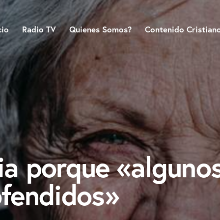
cio
Radio TV
Quienes Somos?
Contenido Cristian
ia porque «alguno
ofendidos»