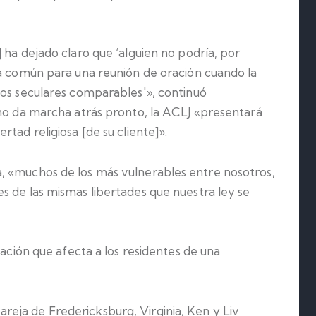
 ha dejado claro que ‘alguien no podría, por
la común para una reunión de oración cuando la
sos seculares comparables'», continuó
 no da marcha atrás pronto, la ACLJ «presentará
tad religiosa [de su cliente]».
, «muchos de los más vulnerables entre nosotros,
s de las mismas libertades que nuestra ley se
uación que afecta a los residentes de una
eja de Fredericksburg, Virginia, Ken y Liv