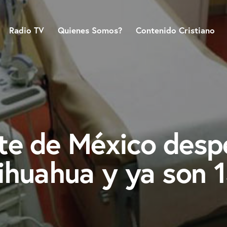
Radio TV
Quienes Somos?
Contenido Cristiano
e de México despe
ihuahua y ya son 1