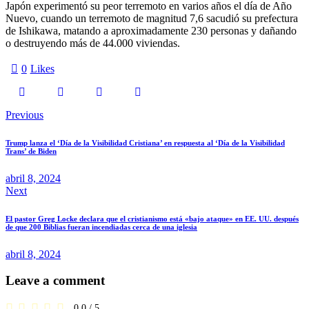
Japón experimentó su peor terremoto en varios años el día de Año
Nuevo, cuando un terremoto de magnitud 7,6 sacudió su prefectura
de Ishikawa, matando a aproximadamente 230 personas y dañando
o destruyendo más de 44.000 viviendas.
0
Likes
Navegación
Previous
de
Trump lanza el ‘Día de la Visibilidad Cristiana’ en respuesta al ‘Día de la Visibilidad
entradas
Trans’ de Biden
abril 8, 2024
Next
El pastor Greg Locke declara que el cristianismo está «bajo ataque» en EE. UU. después
de que 200 Biblias fueran incendiadas cerca de una iglesia
abril 8, 2024
Leave a comment
0.0
/
5