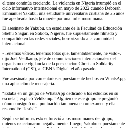
el tema continúa creciendo. La violencia en Nigeria irrumpió en el
ciclo informativo internacional en mayo de 2022 cuando Deborah
Emmanuel Yakubu, una estudiante universitaria cristiana de 25 años
fue apedreada hasta la muerte por una turba musulmana.
El asesinato de Yakubu, un estudiante de la Facultad de Educación
Shehu Shagari en Sokoto, Nigeria, fue supuestamente filmado y
compartido en las redes sociales, horrorizando a la comunidad
internacional.
«Tenemos vídeos, tenemos fotos que, lamentablemente, he visto»,
dijo Joel Veldkamp, ​​jefe de comunicaciones internacionales del
organismo de vigilancia de la persecución Christian Solidarity
International (CSI), a CBN’s Digital el año pasado.
Fue asesinada por comentarios supuestamente hechos en WhatsApp,
una aplicación de mensajería.
“Estaba en un grupo de WhatsApp dedicado a los estudios en su
escuela”, explicó Veldkamp. “Alguien de este grupo le preguntó
cómo consiguió una puntuación tan buena en un examen y ella
respondió: ‘Jesús’”.
Según se informa, esto enfureció a los musulmanes del grupo,
quienes reaccionaron negativamente. Luego, Yakubu supuestamente