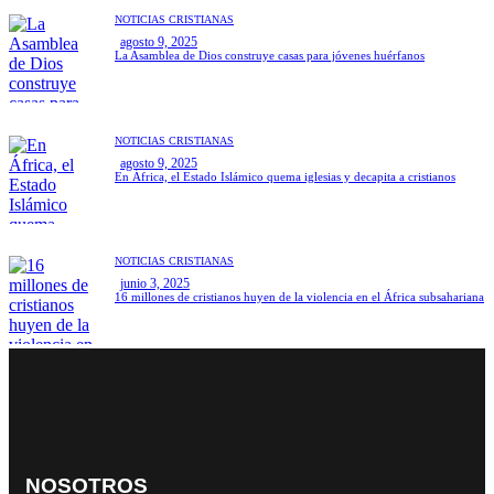
NOTICIAS CRISTIANAS
agosto 9, 2025
La Asamblea de Dios construye casas para jóvenes huérfanos
NOTICIAS CRISTIANAS
agosto 9, 2025
En África, el Estado Islámico quema iglesias y decapita a cristianos
NOTICIAS CRISTIANAS
junio 3, 2025
16 millones de cristianos huyen de la violencia en el África subsahariana
NOSOTROS