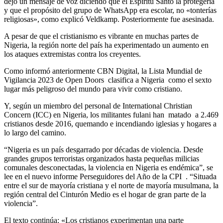
dejó un mensaje de voz diciendo que el Espíritu Santo la protegería
y que el propósito del grupo de WhatsApp era escolar, no «tonterías
religiosas», como explicó Veldkamp. Posteriormente fue asesinada.
A pesar de que el cristianismo es vibrante en muchas partes de
Nigeria, la región norte del país ha experimentado un aumento en
los ataques extremistas contra los creyentes.
Como informó anteriormente CBN Digital, la Lista Mundial de
Vigilancia 2023 de Open Doors clasifica a Nigeria como el sexto
lugar más peligroso del mundo para vivir como cristiano.
Y, según un miembro del personal de International Christian
Concern (ICC) en Nigeria, los militantes fulani han matado a 2.469
cristianos desde 2016, quemando e incendiando iglesias y hogares a
lo largo del camino.
“Nigeria es un país desgarrado por décadas de violencia. Desde
grandes grupos terroristas organizados hasta pequeñas milicias
comunales desconectadas, la violencia en Nigeria es endémica”, se
lee en el nuevo informe Perseguidores del Año de la CPI . “Situada
entre el sur de mayoría cristiana y el norte de mayoría musulmana, la
región central del Cinturón Medio es el hogar de gran parte de la
violencia”.
El texto continúa: «Los cristianos experimentan una parte