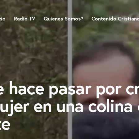
cio
Radio TV
Quienes Somos?
Contenido Cristian
 hace pasar por cr
ujer en una colina
te