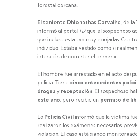
forestal cercana.
El teniente Dhionathas Carvalho
, de la
informó al portal
R7
que el sospechoso a
que incluso estaban muy enojadas. Contro
individuo. Estaba vestido como si realment
intención de cometer el crimen».
El hombre fue arrestado en el acto después
policía. Tiene
cinco antecedentes polici
drogas
y
receptación
. El sospechoso ha
este año
, pero recibió un
permiso de li
La
Policía Civil
informó que la víctima fue
realizaron los exámenes necesarios previ
violación. El caso está siendo monitorea