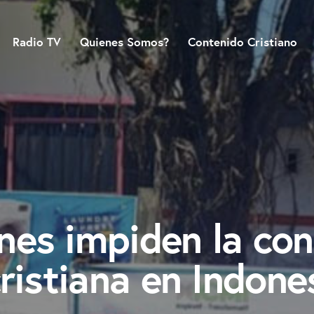
Radio TV
Quienes Somos?
Contenido Cristiano
es impiden la con
ristiana en Indone